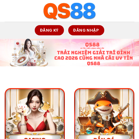
Skip
to
content
ĐĂNG KÝ
ĐĂNG NHẬP